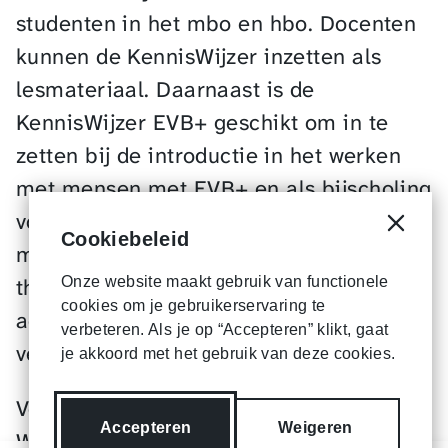
studenten in het mbo en hbo. Docenten
kunnen de KennisWijzer inzetten als
lesmateriaal. Daarnaast is de
KennisWijzer EVB+ geschikt om in te
zetten bij de introductie in het werken
met mensen met EVB+ en als bijscholing
voor professionals die werken met deze
Cookiebeleid
Cookie
mensen. De vermelde bronnen bij de
thema's kun je gebruiken als
Onze website maakt gebruik van functionele
cookies om je gebruikerservaring te
achtergrondinformatie of om je verder te
verbeteren. Als je op “Accepteren” klikt, gaat
verdiepen in specifieke onderwerpen.
je akkoord met het gebruik van deze cookies.
Veel plezier met de KennisWijzer EVB+!
Accepteren
Weigeren
We hopen dat het je inzicht biedt in het